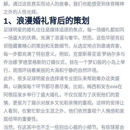
解。通过这些真实而动人的故事，我们也能感受到体育精神
之外的人性光辉。
1、浪漫婚礼背后的策划
足球明星的婚礼往往是媒体追逐的焦点，每一场婚礼都如同
一场盛大的庆典，充满了浪漫与奢华。然而，这些华丽背后
却隐藏着精心的策划和无数细节。从选定地点到邀请宾客，
每一步都充满了特别意义。例如，克里斯蒂亚诺·罗纳尔多与
乔治娜·罗德里格斯的订婚仪式，就在一个梦幻般的小岛上举
行，周围环绕着美丽的大海和宁静的自然环境。
此外，很多足球明星会选择请专业团队来帮助筹办这类盛
典，以确保每个环节都尽善尽美。比如，梅西和安东ела在
阿根廷家乡举行了盛大婚礼，不仅仅是为了庆祝他们的爱
情，更是为了展示对故乡文化和亲情的重视。这样的安排让
人看到，在繁忙职业生涯之外，他们依然重视个人情感和家
庭纽带的重要性。
当然，在这其中也不乏一些别出心裁的小细节。有些球星会